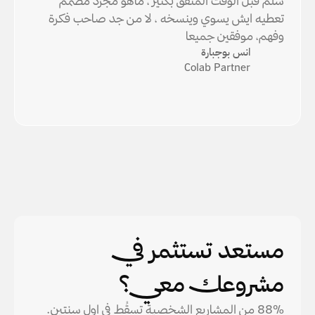
سلم قبل الوقت المتفق بكثير ، ماهو مجرد مصمم 
تعطيه ايش يسوي وينسخه ، لا من جد صاحب فكرة 
وفهم، موفقين جميعا
انس بوجبارة
Colab Partner
مستعد تستثمر في
مشروعك معي؟
88% من المشاريع الشخصية تسقُط في اول سنتين. 