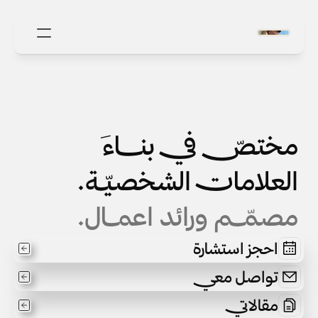
مختصّ في بنـــــاءَ
العلامات الشخصيّـة.
مصمّــم ورائد اعمــال.
احجز استشارة
تواصل معي
مقالاتي