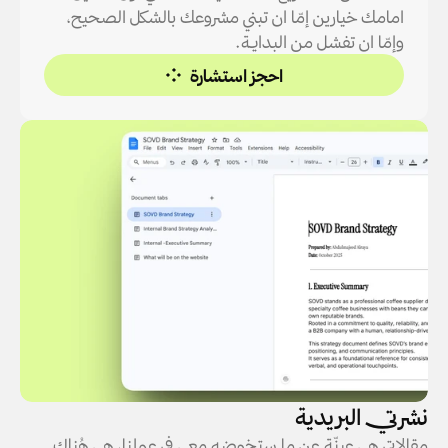
امامك خيارين إمّا ان تبني مشروعك بالشكل الصحيح، 
وإمّا ان تفشل من البدايـة.
احجز استشارة
نشرتي البريدية
مقالاتي هي عينّة عن ما ستخوضه معي في عملنا، هي هُناك 