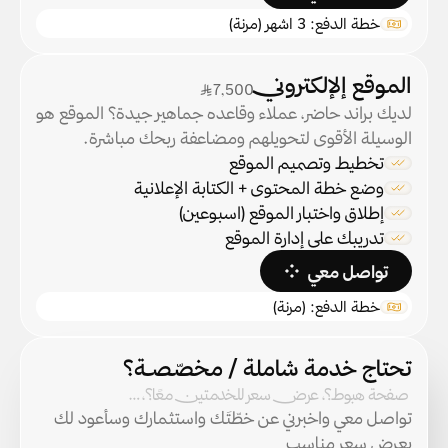
خطة الدفع: 3 اشهر (مرنة)
الموقع إلإلكتروني
7,500ر.س
لديك براند حاضر، عملاء وقاعده جماهير جيدة؟ الموقع هو 
الوسيلة الأقوى لتحويلهم ومضاعفة ربحك مباشرة.
تخطيط وتصميم الموقع 
وضع خطة المحتوى + الكتابة الإعلانية
إطلاق واختبار الموقع (اسبوعين)
تدريبك على إدارة الموقع
تواصل معي
خطة الدفع: (مرنة)
تحتاج خدمة شاملة / مخصّصـة؟
 صفحة هبوط؟، عرض سعر للخدمتين معًا؟، …
تواصل معي واخبرني عن خطّتَك واستثمارك وسأعود لك 
بعرض سعر مناسب